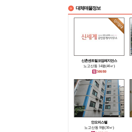
대체매물정보
신촌센트럴코업레지던스
노고산동 14평(46㎡)
500/80
안오피스텔
노고산동 9평(30㎡)