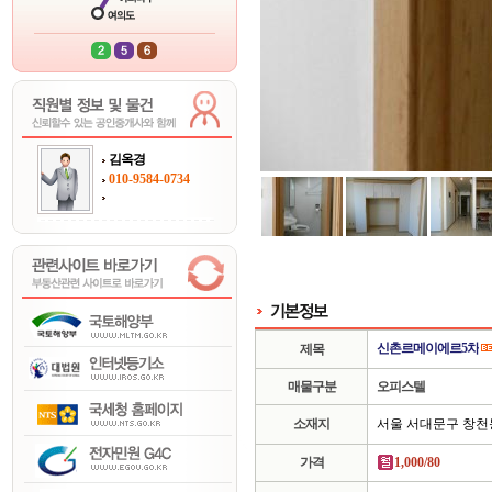
김옥경
010-9584-0734
신촌르메이에르5차
제목
매물구분
오피스텔
소재지
서울 서대문구 창천
가격
1,000/80