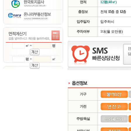
면적
12평(40㎡)
층정보
전체
15
층 중
12
층
입주일자
입주하시
주차여부
1대(월 오만원)
㎡ =
평
평 =
㎡
가구
가전
주방/욕실