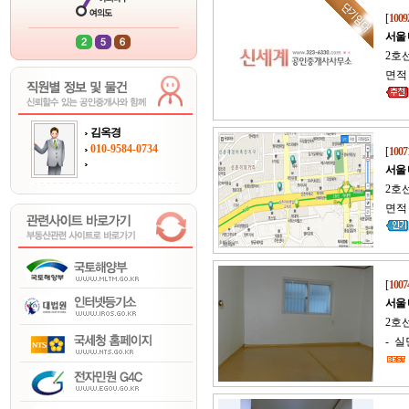
[
1009
서울
2호선
면적 
김옥경
010-9584-0734
[
1007
서울
2호선
면적 
[
1007
서울
2호
- 실