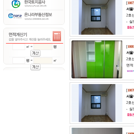
[
1007
서울
2호
- 실
㎡ =
평
[
1008
서울
2호선
평 =
㎡
면적 
[
1007
서울
2호
- 실