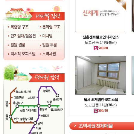
신촌센트럴코업레지던스
노고산동 14평(46㎡)
500/80
월세 초저렴한 오피스텔
노고산동 11평(36㎡)
500/40
초역세권 전체매물