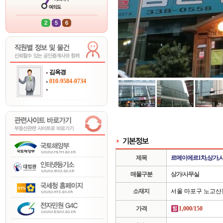
김옥경
010-9584-0734
제목
르메이에르1차,상가,
매물구분
상가/사무실
소재지
서울 마포구 노고산
가격
1,000/150