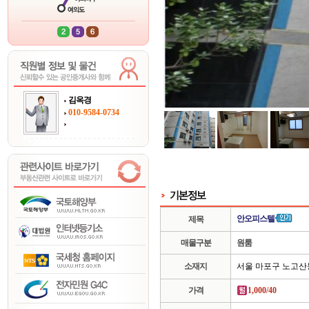
김옥경
010-9584-0734
안오피스텔
제목
매물구분
원룸
소재지
서울 마포구 노고산
가격
1,000/40