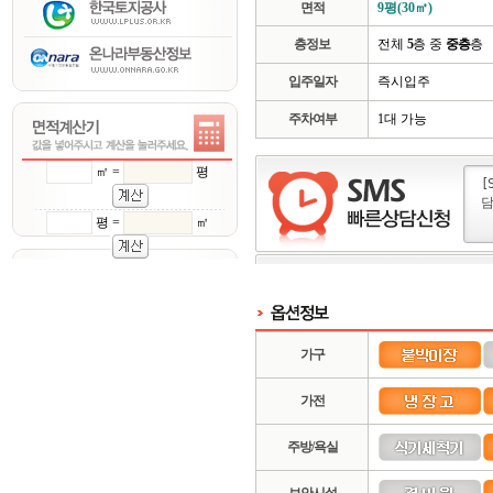
면적
9평(30㎡)
층정보
전체
5
층 중
중층
층
입주일자
즉시입주
주차여부
1대 가능
㎡ =
평
평 =
㎡
가구
가전
주방/욕실