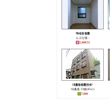
역세권 원룸
노고산동 -
1,000/55
대흥동원룸전세^
대흥동 13평(43㎡)
7,000