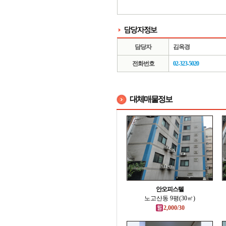
담당자
김옥경
전화번호
02-323-5020
대체매물정보
안오피스텔
노고산동 9평(30㎡)
2,000/30