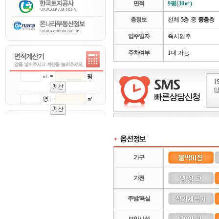
면적
9평(30㎡)
층정보
전체
5
층 중
중층
층
입주일자
즉시입주
주차여부
1대 가능
㎡ =
평
평 =
㎡
가구
가전
주방/욕실