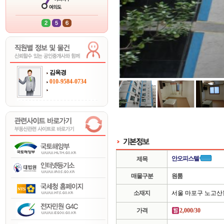
김옥경
010-9584-0734
안오피스텔
제목
매물구분
원룸
소재지
서울 마포구 노고산
가격
2,000/30