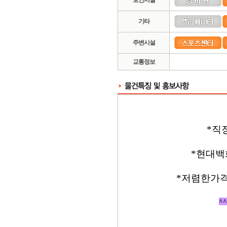
보안시설
기타
주변시설
교통정보
*직
*현대백
*저렴한가격
^