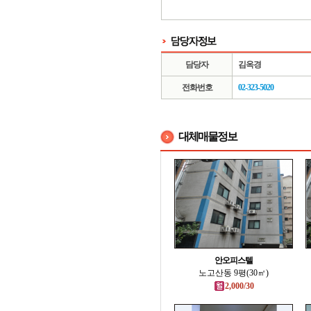
담당자
김옥경
전화번호
02-323-5020
대체매물정보
안오피스텔
노고산동 9평(30㎡)
2,000/30