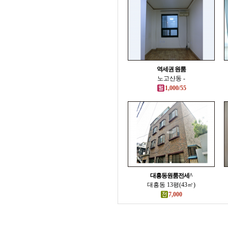
역세권 원룸
노고산동 -
1,000/55
대흥동원룸전세^
대흥동 13평(43㎡)
7,000