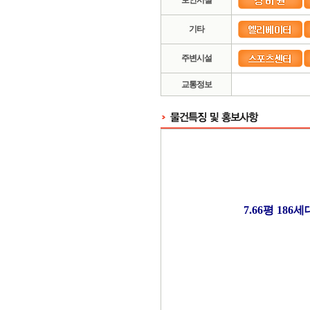
보안시설
기타
주변시설
교통정보
7.66
평
186
세