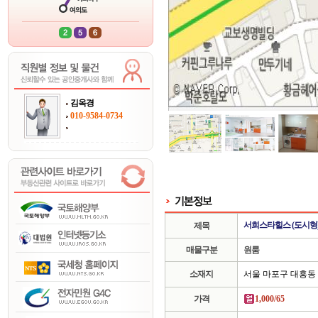
김옥경
010-9584-0734
서희스타힐스 (도시형
제목
매물구분
원룸
소재지
서울 마포구 대흥동
가격
1,000/65