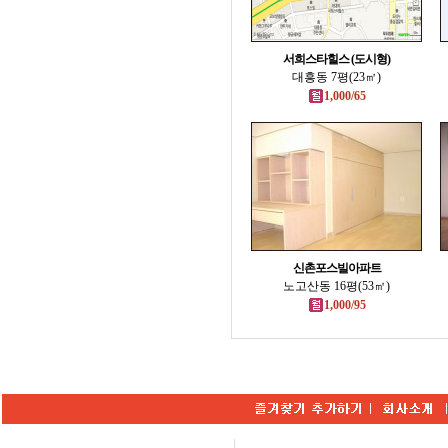
서희스타힐스 (도시형)
대흥동 7평(23㎡)
1,000/65
신촌포스빌아파트
노고산동 16평(53㎡)
1,000/95