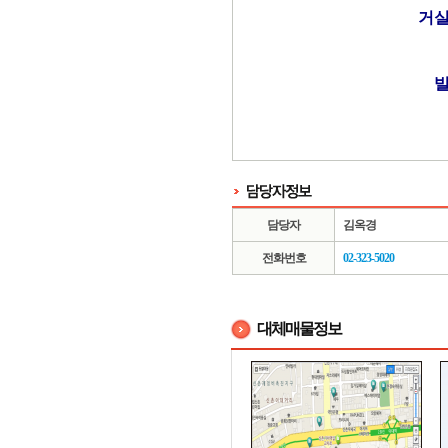
거실
빌
담당자
김옥경
전화번호
02-323-5020
대체매물정보