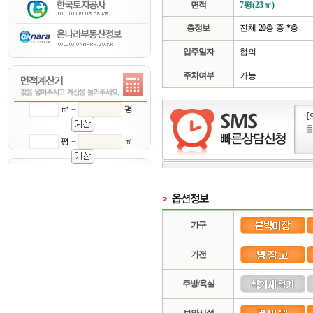
면적
7평(23㎡)
층정보
전체
20
층 중
*
층
입주일자
협의
주차여부
가능
㎡ =
평
평 =
㎡
가구
가전
주방/욕실