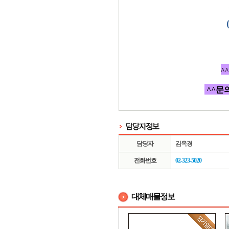
^
^^문의
담당자
김옥경
전화번호
02-323-5020
대체매물정보