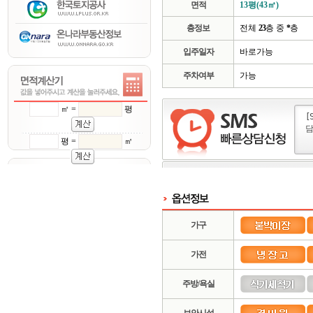
면적
13평(43㎡)
층정보
전체
23
층 중
*
층
입주일자
바로가능
주차여부
가능
㎡ =
평
평 =
㎡
가구
가전
주방/욕실