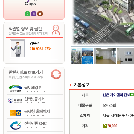
김옥경
010-9584-0734
신촌 자이엘라 전세
제목
매물구분
오피스텔
소재지
서울 서대문구 대현
가격
20,000