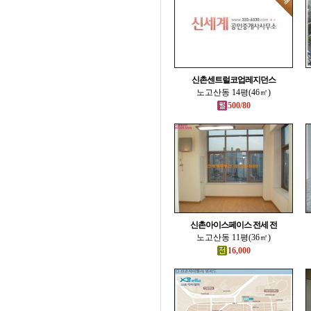
신촌센트럴코업레지던스
노고산동 14평(46㎡)
500/80
신촌아이스페이스 전세 전
노고산동 11평(36㎡)
16,000