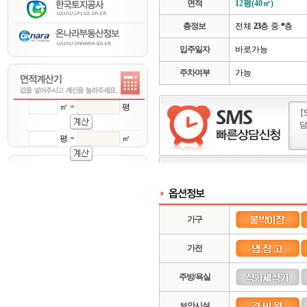
면적
12평(40㎡)
층정보
전체
23
층 중
*
층
입주일자
바로가능
주차여부
가능
㎡ =
평
평 =
㎡
가구
가전
주방/욕실
보안시설