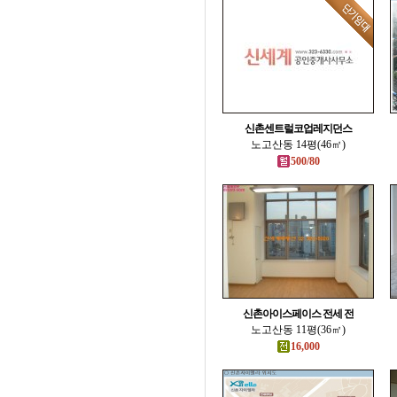
신촌센트럴코업레지던스
노고산동 14평(46㎡)
500/80
신촌아이스페이스 전세 전
노고산동 11평(36㎡)
16,000