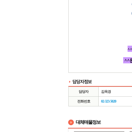
^
^^
담당자
김옥경
전화번호
02-323-5020
대체매물정보