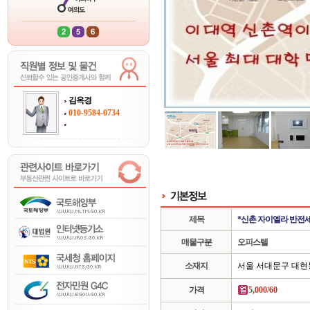
김옥경
010-9584-0734
제목
*신촌 자이엘라 반전세
매물구분
오피스텔
소재지
서울 서대문구 대현
가격
5,000/60