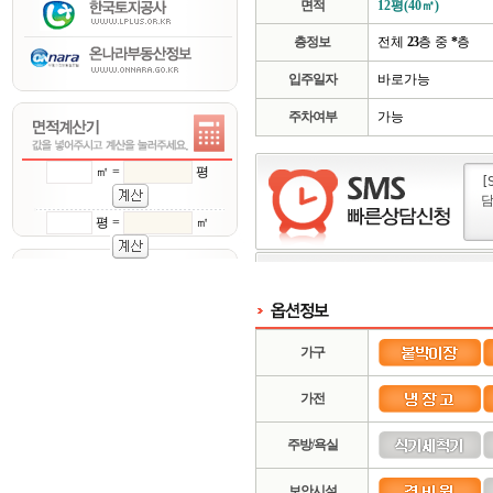
면적
12평(40㎡)
층정보
전체
23
층 중
*
층
입주일자
바로가능
주차여부
가능
㎡ =
평
평 =
㎡
가구
가전
주방/욕실
보안시설