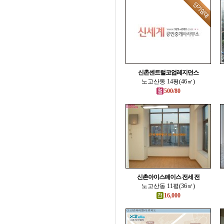
신촌센트럴코업레지던스
노고산동 14평(46㎡)
500/80
신촌아이스페이스 전세 전
노고산동 11평(36㎡)
16,000