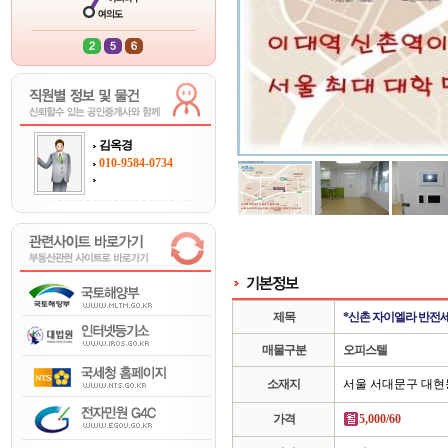
김옥경
010-9584-0734
제목
*신촌 자이엘라 반전세
매물구분
오피스텔
소재지
서울 서대문구 대현
가격
5,000/60