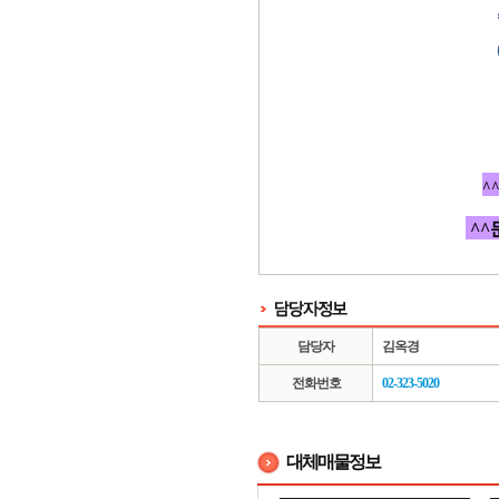
^
^^
담당자
김옥경
전화번호
02-323-5020
대체매물정보