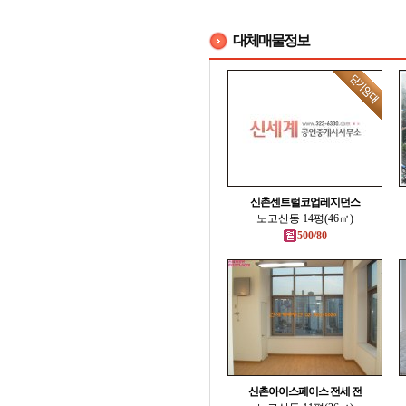
대체매물정보
신촌센트럴코업레지던스
노고산동 14평(46㎡)
500/80
신촌아이스페이스 전세 전