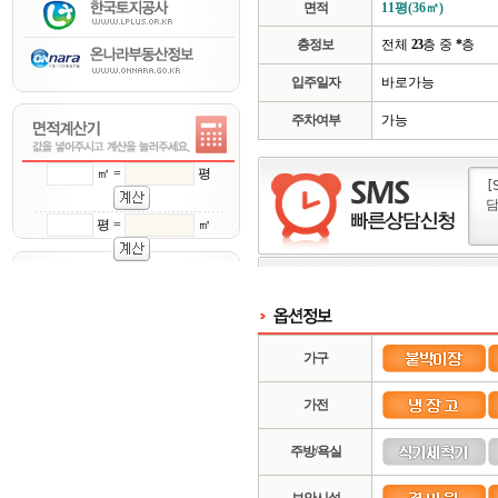
면적
11평(36㎡)
층정보
전체
23
층 중
*
층
입주일자
바로가능
주차여부
가능
㎡ =
평
평 =
㎡
가구
가전
주방/욕실