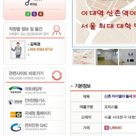
김옥경
010-9584-0734
신촌 자이엘라 월세
제목
매물구분
오피스텔
소재지
서울 서대문구 대현
가격
1,000/85