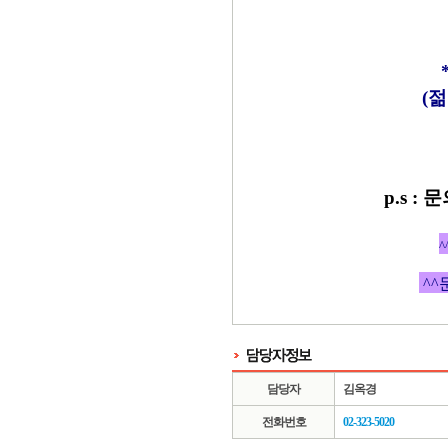
(젊
p.s 
^
^^
담당자
김옥경
전화번호
02-323-5020