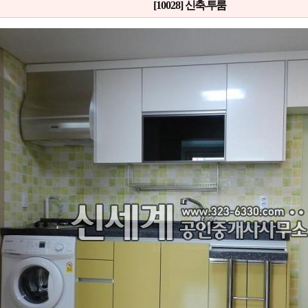
[10028]
신축-투룸