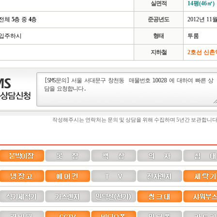
실면적
14평(46㎡)
전체
5
층 중
4
층
준공년도
2012년 11
입주하시
형태
투룸
지하철
2호선 신촌
작성해주시는 연락처는 문의 및 상담을 위해 수집하며 5년간 보관합니다