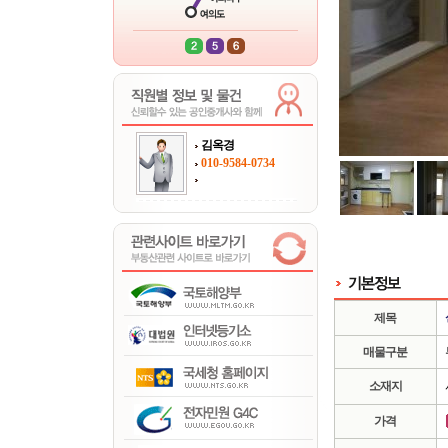
김옥경
010-9584-0734
제목
매물구분
소재지
가격