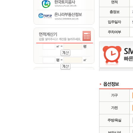
면적
층정보
입주일자
주차여부
㎡ =
평
평 =
㎡
가구
가전
주방/욕실
보안시설