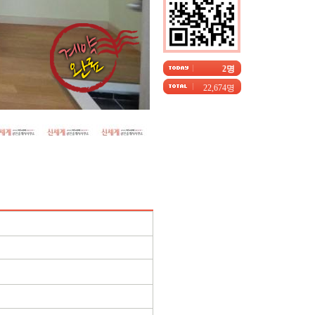
2명
22,674명