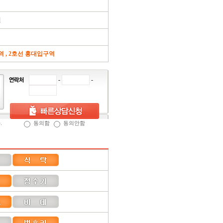
월
역 , 2호선 홍대입구역
-
-
.
동의함
동의안함