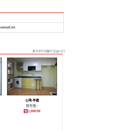
anmail.net
총
5
개의 매물이 있습니다.
신축-투룸
창천동 -
1,000/90