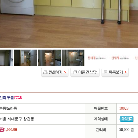
신축-투룸
투룸/쓰리룸
매물번호
10028
서울 서대문구 창천동
계약상태
1,000/90
관리비
50,000 원