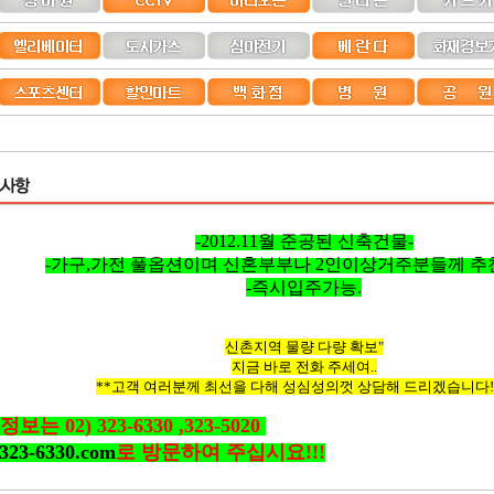
-2012.11월 준공된 신축건물-
-가구,가전 풀옵션이며 신혼부부나 2인이상거주분들께 추
-즉시입주가능.
신촌지역 물량 다량 확보"
지금 바로 전화 주세여..
**고객 여러분께 최선을 다해 성심성의껏 상담해 드리겠습니다!!
는 02) 323-6330 ,323-5020
323-6330.com
로 방문하여 주십시요!!!