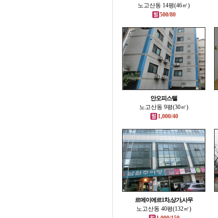
노고산동 14평(46㎡)
500/80
안오피스텔
노고산동 9평(30㎡)
1,000/40
르메이에르1차,상가,사무
노고산동 40평(132㎡)