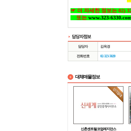
*
☞ 더 자세한 정보는 02) 323-
또는
www.323-6330.co
담당자
김옥경
전화번호
02-323-5020
대체매물정보
신촌센트럴코업레지던스