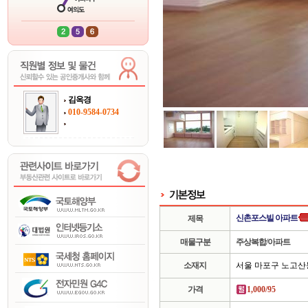
김옥경
010-9584-0734
신촌포스빌 아파트
제목
매물구분
주상복합/아파트
소재지
서울 마포구 노고산
가격
1,000/95