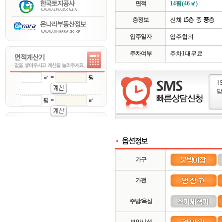
면적
14평(46㎡)
층정보
전체
15
층 중
중
층
입주일자
입주협의
주차여부
주차1대무료
㎡ =
평
평 =
㎡
가구
가전
주방/욕실