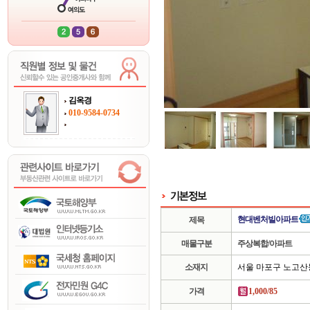
김옥경
010-9584-0734
현대벤처빌아파트
제목
매물구분
주상복합/아파트
소재지
서울 마포구 노고산
가격
1,000/85