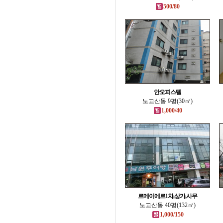
500/80
안오피스텔
노고산동 9평(30㎡)
1,000/40
르메이에르1차,상가,사무
노고산동 40평(132㎡)
1,000/150