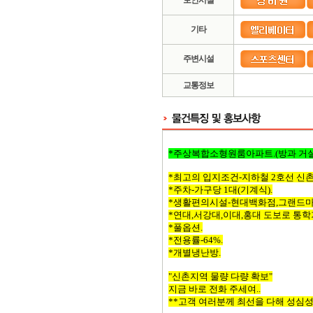
보안시설
기타
주변시설
교통정보
*주상복합소형원룸아파트.(방과 거
*최고의 입지조건-지하철 2호선 신촌
*주차-가구당 1대(기계식).
*생활편의시설-현대백화점,그랜드마트
*연대,서강대,이대,홍대 도보로 통
*풀옵션.
*전용률-64%.
*개별냉난방.
"신촌지역 물량 다량 확보"
지금 바로 전화 주세여..
**고객 여러분께 최선을 다해 성심성