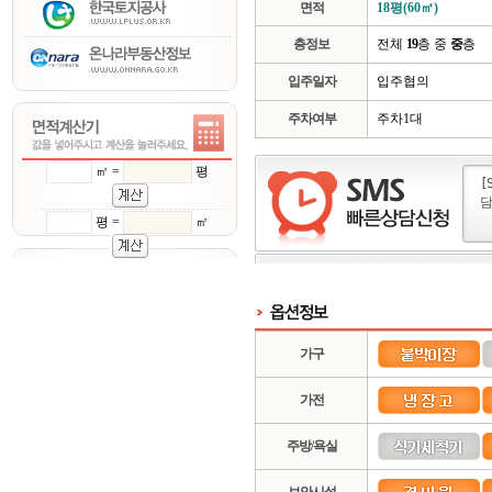
면적
18평(60㎡)
층정보
전체
19
층 중
중
층
입주일자
입주협의
주차여부
주차1대
㎡ =
평
평 =
㎡
가구
가전
주방/욕실