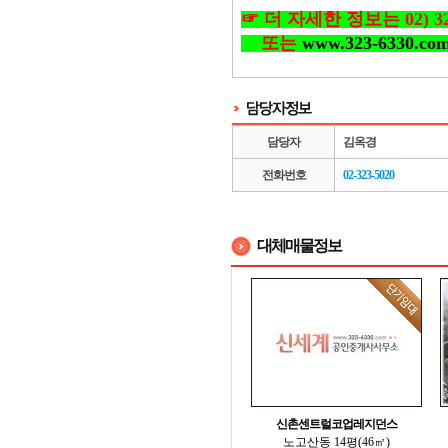
☞ 더 자세한 정보는 02) 323-
또는
www.323-6330.co
담당자
김옥경
전화번호
02-323-5020
대체매물정보
신촌센트럴코업레지던스
노고산동 14평(46㎡)