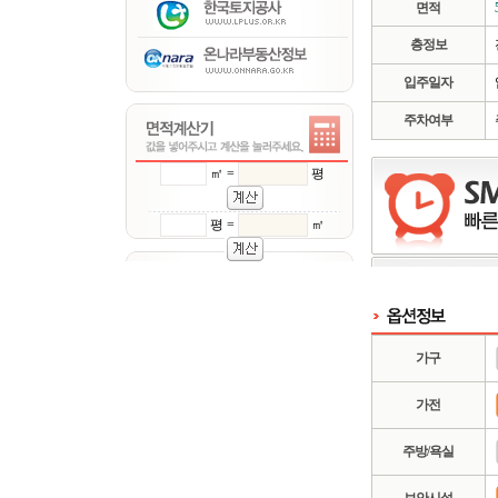
면적
층정보
입주일자
주차여부
㎡ =
평
평 =
㎡
가구
가전
주방/욕실