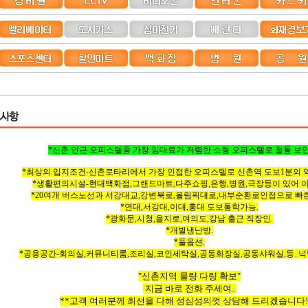
*신촌 인근 오피스텔중 가장 임대료가 저렴한 소형 오피스텔로 철통 보안
*최상의 입지조건-신촌로타리에서 가장 인접한 오피스텔로 신촌역 도보1분의 
*생활편의시설-현대백화점,그랜드마트,다주쇼핑,은행,병원,극장등이 있어 아
*20여개 버스노선과 서강대교,강변북로,올림픽대로,내부순환로인접으로 빠른
*연대,서강대,이대,홍대 도보통학가능.
*광화문,시청,을지로,여의도,강남 출근 직장인.
*개별냉난방.
*풀옵션.
*공용공간-회의실,커뮤니티룸,조리실,코인세탁실,공동화장실,공동샤워실,등..넉
"신촌지역 물량 다량 확보"
지금 바로 전화 주세여..
**고객 여러분께 최선을 다해 성심성의껏 상담해 드리겠습니다!!