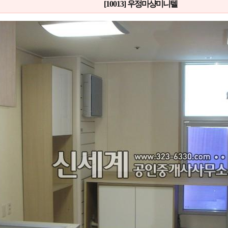
[10013]
우정마샹미니텔