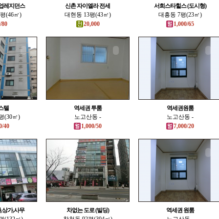
업레지던스
신촌 자이엘라 전세
서희스타힐스 (도시형)
평(46㎡)
대현동 13평(43㎡)
대흥동 7평(23㎡)
/80
20,000
1,000/65
스텔
역세권 투룸
역세권원룸
(30㎡)
노고산동 -
노고산동 -
0/40
1,000/50
7,000/20
,상가,사무
차없는 도로 (빌딩)
역세권 원룸