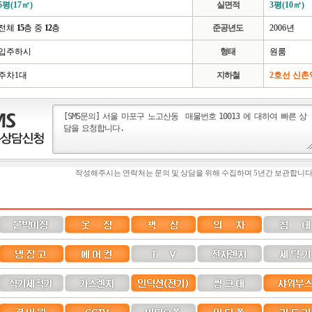
5평(17㎡)
실면적
3평(10㎡)
전체
15
층 중
12
층
준공년도
2006년
입주하시
형태
원룸
주차1대
지하철
2호선 신촌역
작성해주시는 연락처는 문의 및 상담을 위해 수집하며 5년간 보관합니다