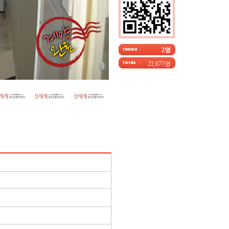
2명
22,677명