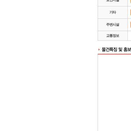
보안시설
기타
주변시설
교통정보