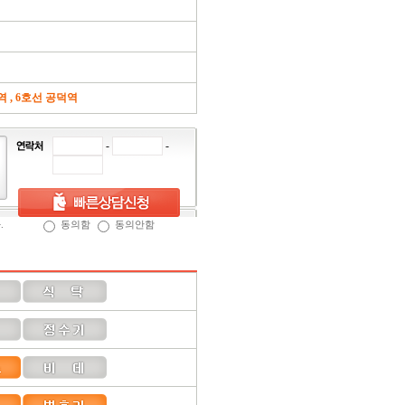
 , 6호선 공덕역
-
-
.
동의함
동의안함