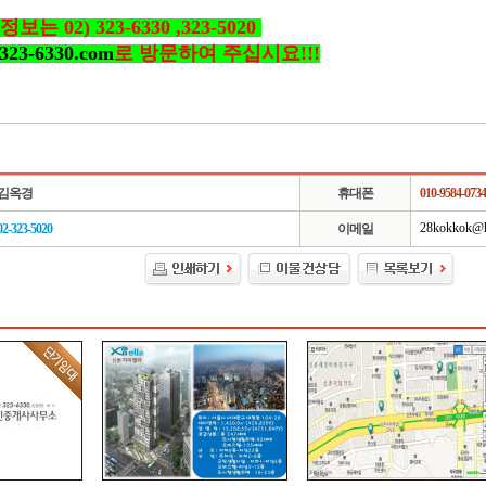
는 02) 323-6330 ,323-5020
323-6330.com
로 방문하여 주십시요!!!
김옥경
휴대폰
010-9584-0734
28kokkok@h
02-323-5020
이메일