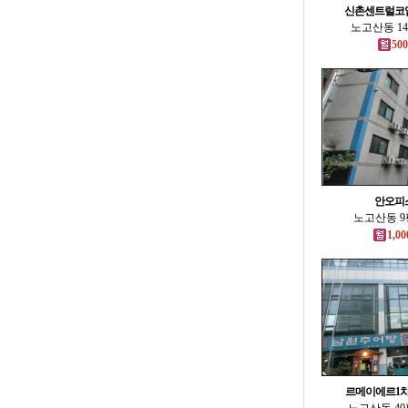
신촌센트럴코
노고산동 14
500
안오피
노고산동 9평
1,00
르메이에르1차