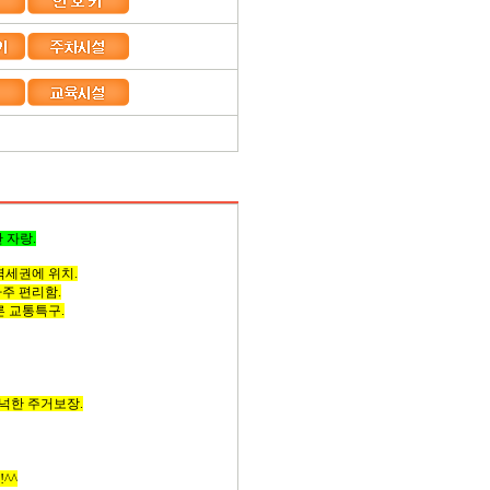
 자랑.
역세권에 위치.
주 편리함.
 교통특구.
넉한 주거보장.
^^