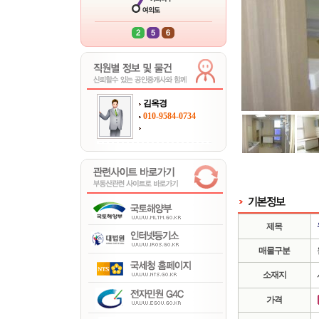
김옥경
010-9584-0734
제목
매물구분
소재지
가격