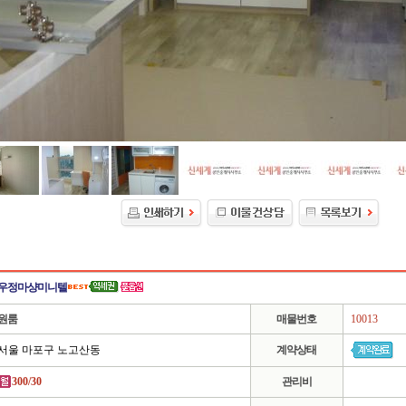
우정마샹미니텔
원룸
매물번호
10013
서울 마포구 노고산동
계약상태
300/30
관리비