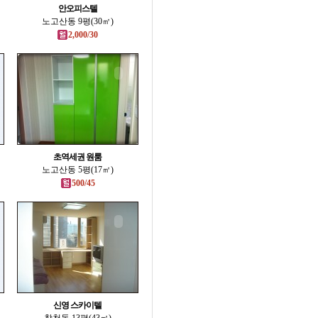
안오피스텔
노고산동 9평(30㎡)
2,000/30
초역세권 원룸
노고산동 5평(17㎡)
500/45
신영 스카이텔