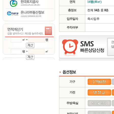
면적
14평(46㎡)
층정보
전체
14
층 중
8
층
입주일자
즉시입주
주차여부
㎡ =
평
평 =
㎡
가구
가전
주방/욕실
보안시설