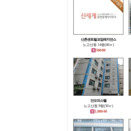
신촌센트럴코업레지던스
노고산동 14평(46㎡)
500/80
안오피스텔
노고산동 9평(30㎡)
1,000/40