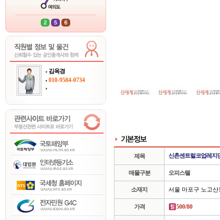
김옥경
010-9584-0734
신촌센트럴코업레지
제목
매물구분
오피스텔
소재지
서울 마포구 노고산
가격
500/80