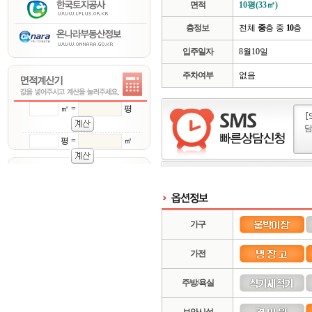
면적
10평(33㎡)
층정보
전체
중
층 중
10
층
입주일자
8월10일
주차여부
없음
㎡ =
평
평 =
㎡
가구
가전
주방/욕실