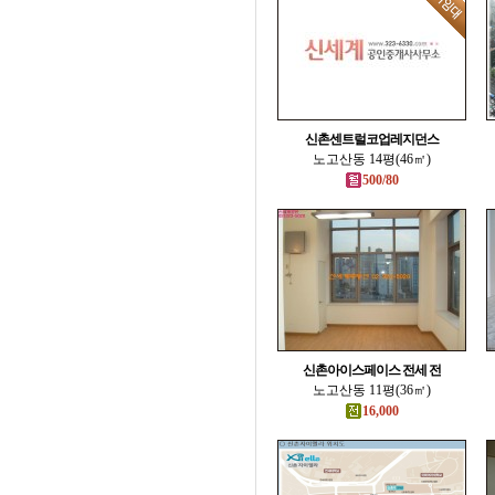
신촌센트럴코업레지던스
노고산동 14평(46㎡)
500/80
신촌아이스페이스 전세 전
노고산동 11평(36㎡)
16,000