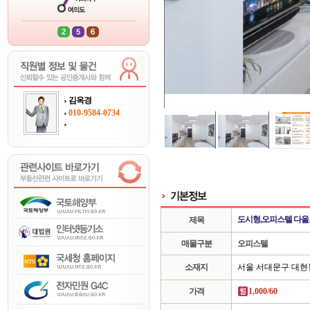
김옥경
010-9584-0734
도시형,오피스텔 다
제목
매물구분
오피스텔
소재지
서울 서대문구 대현
가격
1,000/60