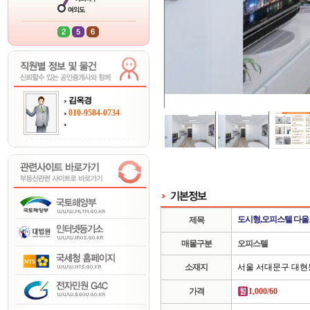
김옥경
010-9584-0734
도시형,오피스텔 다
제목
매물구분
오피스텔
소재지
서울 서대문구 대현
가격
1,000/60