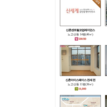
신촌센트럴코업레지던스
노고산동 14평(46㎡)
500/80
신촌아이스페이스 전세 전
노고산동 11평(36㎡)
16,000