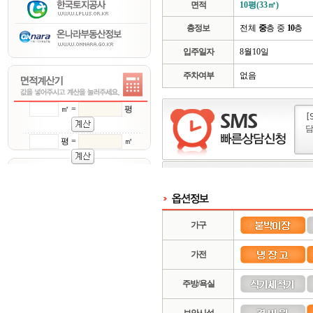
면적
10평(33㎡)
층정보
전체
중
층 중
10
층
입주일자
8월10일
주차여부
없음
㎡ =
평
평 =
㎡
가구
가전
주방/욕실