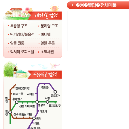
�쒕�臾맙� 전체매물