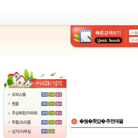
�쒕�臾맙� 추천매물