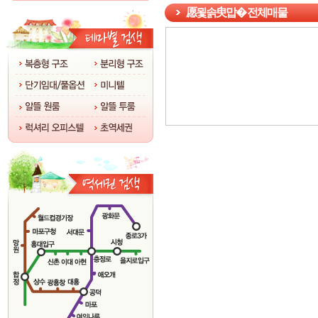
愿묓솕臾맙� 전체매물