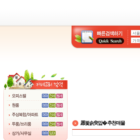
愿묓솕臾맙� 추천매물