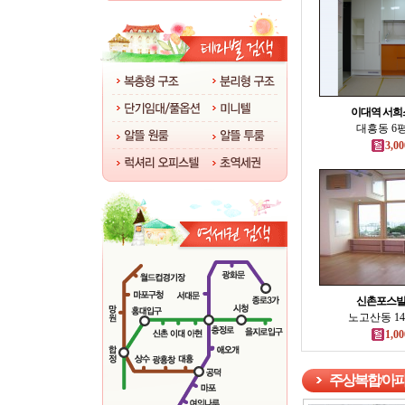
이대역 서
대흥동 6평
3,00
신촌포스빌
노고산동 14
1,00
주상복합/아