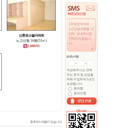
신촌포스빌아파트
노고산동 16평(53㎡)
1,000/95
-
-
작성해주시는 연락
처는 문의 및 상담을
위해 수집하며 5년간
보관합니다.
동의함
동의안함
총
8
개의 매물이 있습니다.