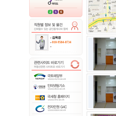
김옥경
010-9584-0734