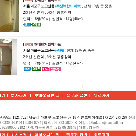
[
10020
]
현대벤처빌아파트
서울 마포구 노고산동
(주상복합/아파트)
, 전체 19층 중 중층
2호선 신촌역 , 6호선 광흥창역
면적 : 18평(60㎡) 실면적 : 14평(46㎡)
[
10019
]
현대벤처빌아파트
서울 마포구 노고산동
(원룸)
, 전체 19층 중 중층
2호선 신촌역 , 6호선 광흥창역
면적 : 17평(56㎡) 실면적 : 13평(43㎡)
1
|
사사무소
[121-722] 서울시 마포구 노고산동 57-18 신촌르메이에르1차 204-2호 2층 
330 | H.P 011-9584-0734 | 팩스 : 02-323-5020 | 이메일 : 28kokkok@hanmail.net
380000-2192 | 사업자등록번호 : 215-06-38148 | 대표 : 김옥경
.323-6330.com. All Rights Reserved.