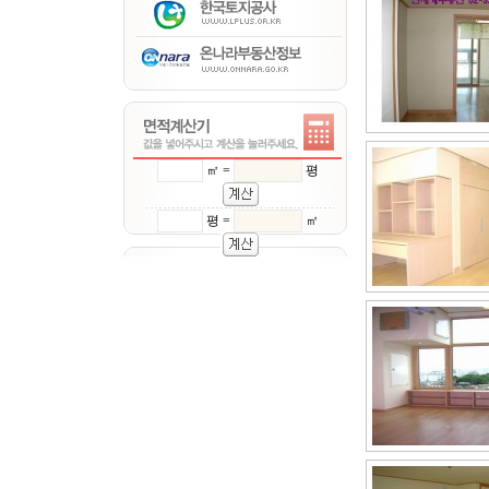
㎡ =
평
평 =
㎡