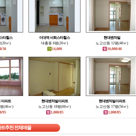
희스타힐스
이대역 서희스타힐스
현대벤처빌
(20㎡)
대흥동 6평(20㎡)
노고산동 12평(40㎡)
0/50
14,000
10,000/40
 아파트
현대벤처빌아파트
현대벤처빌아파트
평(46㎡)
노고산동 18평(60㎡)
노고산동 17평(56㎡)
0/95
1,000/85
1,000/85
파트추천 전체매물