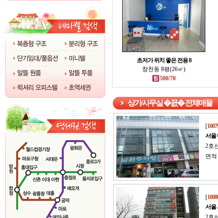
초저가 위치 좋은 전용 8
창천동 8평(26㎡)
500/70
상가/사무실 �꾨� 전체매물
[
1007
서울
2호
면적 
[
1008
서울
2호