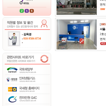
면적 
[
1005
서울
2호선
김옥경
010-9584-0734
면적 