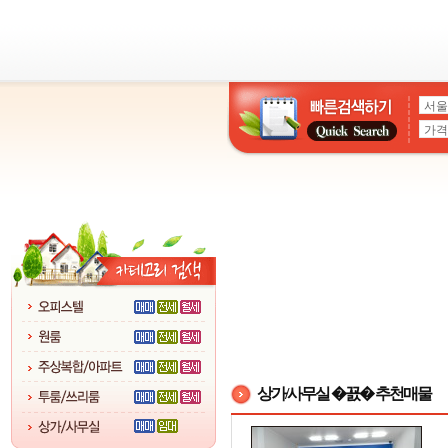
상가/사무실 �꾨� 추천매물