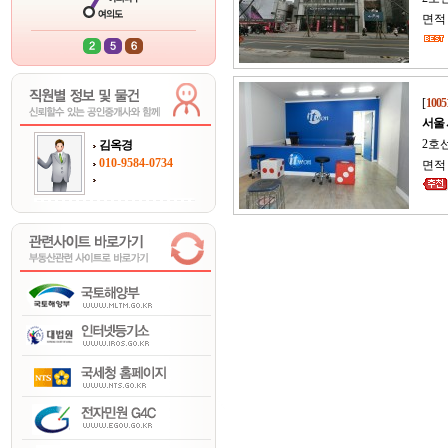
면적 
[
1005
서울
2호선
김옥경
010-9584-0734
면적 