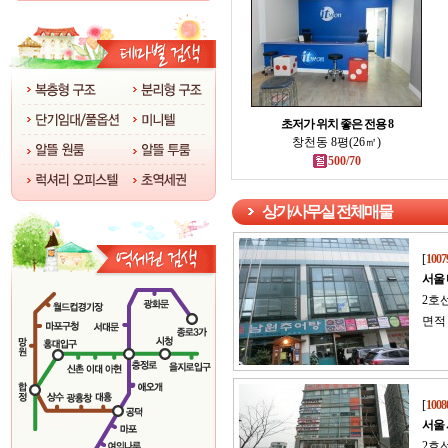
초저가 위치 좋은 전용 8
창천동 8평(26㎡)
500/70
상가/사무실 전체매물
[
1007
서울
2호
면적 
[
1008
서울
2호