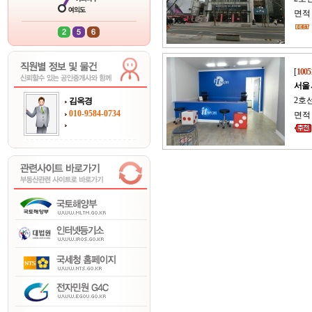
면적 
[
1005
서울
2호선
김옥경
010-9584-0734
면적 