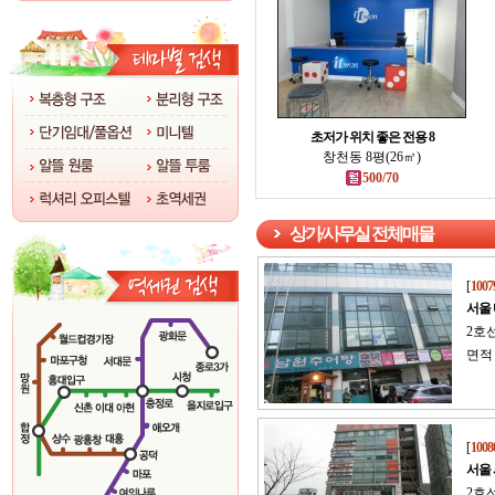
초저가 위치 좋은 전용 8
창천동 8평(26㎡)
500/70
상가/사무실 전체매물
[
1007
서울
2호
면적 
[
1008
서울
2호