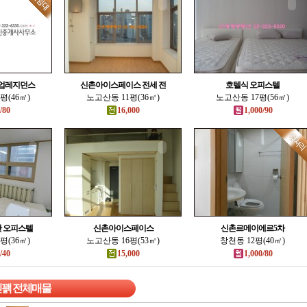
업레지던스
신촌아이스페이스 전세 전
호텔식 오피스텔
평(46㎡)
노고산동 11평(36㎡)
노고산동 17평(56㎡)
/80
16,000
1,000/90
 오피스텔
신촌아이스페이스
신촌르메이에르5차
평(36㎡)
노고산동 16평(53㎡)
창천동 12평(40㎡)
/40
15,000
1,000/80
붿꽭 전체매물