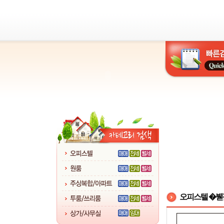
오피스텔 �붿