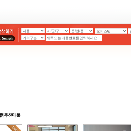
꽭 추천매물