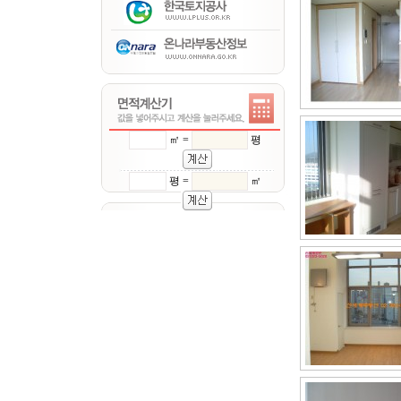
㎡ =
평
평 =
㎡