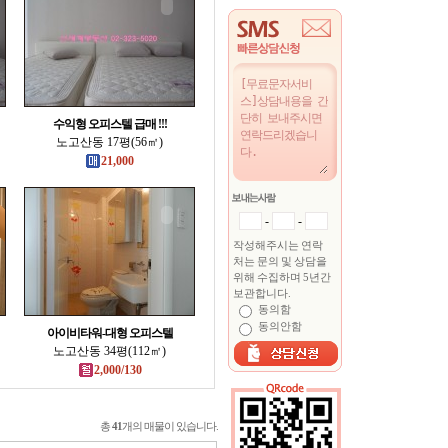
수익형 오피스텔 급매 !!!
노고산동 17평(56㎡)
21,000
-
-
작성해주시는 연락
처는 문의 및 상담을
위해 수집하며 5년간
보관합니다.
동의함
동의안함
아이비타워-대형 오피스텔
노고산동 34평(112㎡)
2,000/130
총
41
개의 매물이 있습니다.