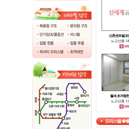
신촌센트럴코
노고산동 14
500
월세 초저렴한
노고산동 11
500
오피스텔 �