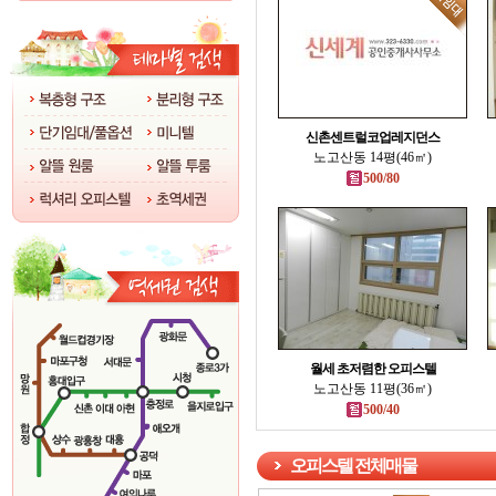
신촌센트럴코업레지던스
노고산동 14평(46㎡)
500/80
월세 초저렴한 오피스텔
노고산동 11평(36㎡)
500/40
오피스텔 전체매물