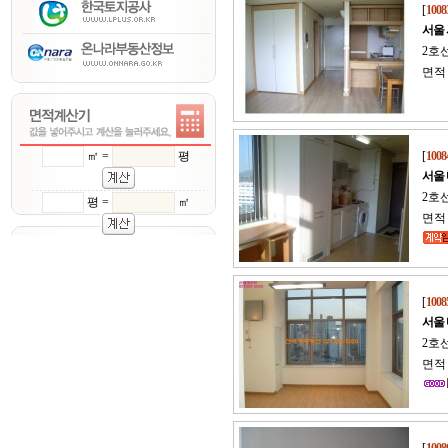
[
1008
서울
2호
면적 
㎡ =
평
[
1008
서울
2호
평 =
㎡
면적 
[
1008
서울
2호선
면적 