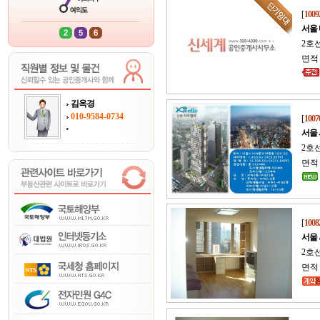
[
1009
서울
2호선
면적 
김옥경
010-9584-0734
[
1007
서울
2호선
면적 
[
1008
서울
2호
면적 