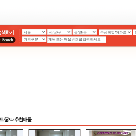
트 留ㅻℓ 추천매물