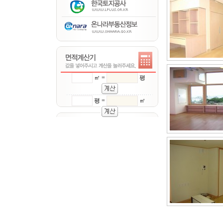
㎡ =
평
평 =
㎡