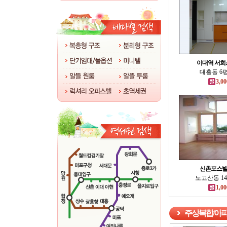
이대역 서
대흥동 6평
3,00
신촌포스빌
노고산동 14
1,00
주상복합/아파