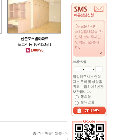
신촌포스빌아파트
노고산동 16평(53㎡)
1,000/95
-
-
작성해주시는 연락
처는 문의 및 상담을
위해 수집하며 5년간
보관합니다.
동의함
동의안함
총
6
개의 매물이 있습니다.