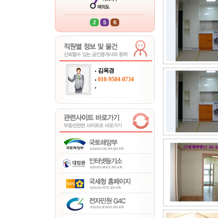
김옥경
010-9584-0734