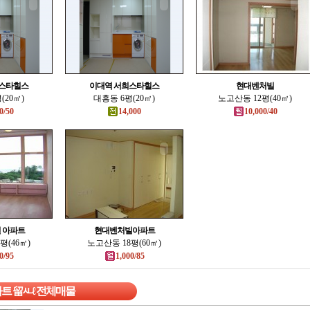
희스타힐스
이대역 서희스타힐스
현대벤처빌
(20㎡)
대흥동 6평(20㎡)
노고산동 12평(40㎡)
0/50
14,000
10,000/40
 아파트
현대벤처빌아파트
평(46㎡)
노고산동 18평(60㎡)
0/95
1,000/85
트 留ㅻℓ 전체매물