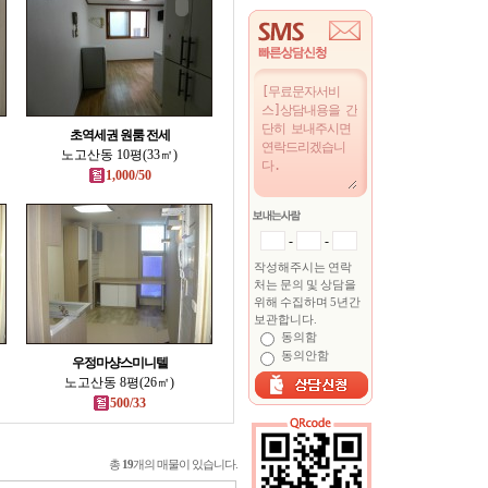
초역세권 원룸 전세
노고산동 10평(33㎡)
1,000/50
-
-
작성해주시는 연락
처는 문의 및 상담을
위해 수집하며 5년간
보관합니다.
동의함
동의안함
우정마샹스미니텔
노고산동 8평(26㎡)
500/33
총
19
개의 매물이 있습니다.