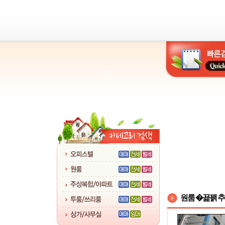
원룸 �꾩꽭 