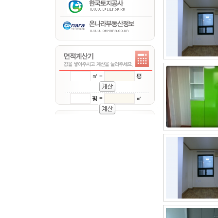
㎡ =
평
평 =
㎡