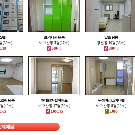
스텔
초역세권 원룸
알뜰 원룸
(30㎡)
노고산동 5평(17㎡)
창전동 10평(33㎡)
0/30
500/45
500/45
델링 원룸
현대벤처빌아파트
우정마샹스미니텔
평(40㎡)
노고산동 17평(56㎡)
노고산동 8평(26㎡)
0/65
1,000/85
5,000
전체매물