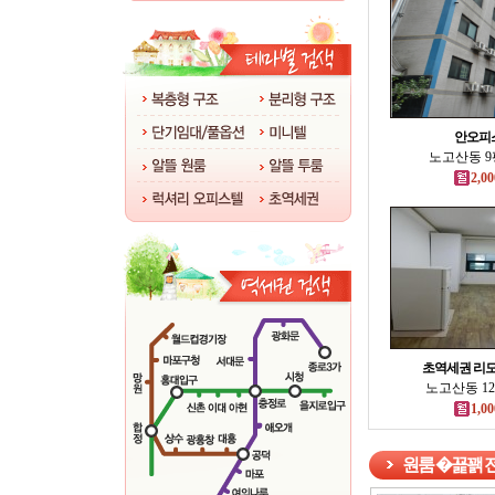
안오피
노고산동 9평
2,00
초역세권 리모
노고산동 12
1,00
원룸 �꾩꽭 