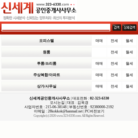
오피스텔
매매
전세
월세
원룸
전세
월세
투룸/쓰리룸
매매
전세
월세
주상복합/아파트
매매
전세
월세
상가/사무실
매매
전세
월세
신세계공인중개사사무소
| 대표전화 :
02-323-6330
오시는길
| 대표 : 김옥경
사업자번호 : 215-06-38148 | 부동산번호 : 92380000-2192
이메일 :
28kokkok@hanmail.net
|
PC버전보기
Copyright (c) 2026 www.323-6330.com. All Rights Reserved.