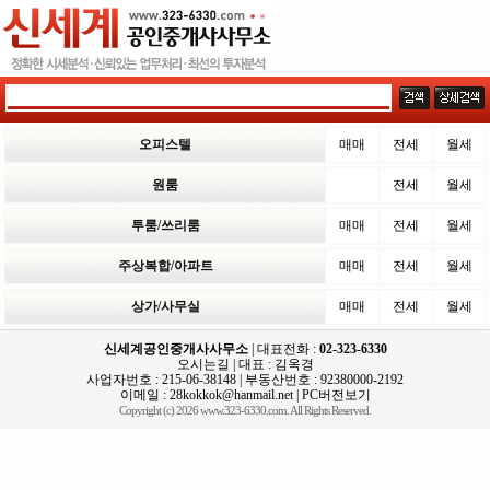
오피스텔
매매
전세
월세
원룸
전세
월세
투룸/쓰리룸
매매
전세
월세
주상복합/아파트
매매
전세
월세
상가/사무실
매매
전세
월세
신세계공인중개사사무소
| 대표전화 :
02-323-6330
오시는길
| 대표 : 김옥경
사업자번호 : 215-06-38148 | 부동산번호 : 92380000-2192
이메일 :
28kokkok@hanmail.net
|
PC버전보기
Copyright (c) 2026 www.323-6330.com. All Rights Reserved.