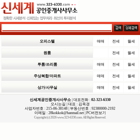
오피스텔
매매
전세
월세
원룸
전세
월세
투룸/쓰리룸
매매
전세
월세
주상복합/아파트
매매
전세
월세
상가/사무실
매매
전세
월세
신세계공인중개사사무소
| 대표전화 :
02-323-6330
오시는길
| 대표 : 김옥경
사업자번호 : 215-06-38148 | 부동산번호 : 92380000-2192
이메일 :
28kokkok@hanmail.net
|
PC버전보기
Copyright (c) 2026 www.323-6330.com. All Rights Reserved.