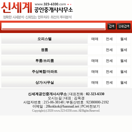
오피스텔
매매
전세
월세
원룸
전세
월세
투룸/쓰리룸
매매
전세
월세
주상복합/아파트
매매
전세
월세
상가/사무실
매매
전세
월세
신세계공인중개사사무소
| 대표전화 :
02-323-6330
오시는길
| 대표 : 김옥경
사업자번호 : 215-06-38148 | 부동산번호 : 92380000-2192
이메일 :
28kokkok@hanmail.net
|
PC버전보기
Copyright (c) 2026 www.323-6330.com. All Rights Reserved.