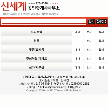
오피스텔
매매
전세
월세
원룸
전세
월세
투룸/쓰리룸
매매
전세
월세
주상복합/아파트
매매
전세
월세
상가/사무실
매매
전세
월세
신세계공인중개사사무소
| 대표전화 :
02-323-6330
오시는길
| 대표 : 김옥경
사업자번호 : 215-06-38148 | 부동산번호 : 92380000-2192
이메일 :
28kokkok@hanmail.net
|
PC버전보기
Copyright (c) 2026 www.323-6330.com. All Rights Reserved.