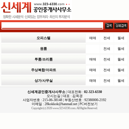
오피스텔
매매
전세
월세
원룸
전세
월세
투룸/쓰리룸
매매
전세
월세
주상복합/아파트
매매
전세
월세
상가/사무실
매매
전세
월세
신세계공인중개사사무소
| 대표전화 :
02-323-6330
오시는길
| 대표 : 김옥경
사업자번호 : 215-06-38148 | 부동산번호 : 92380000-2192
이메일 :
28kokkok@hanmail.net
|
PC버전보기
Copyright (c) 2026 www.323-6330.com. All Rights Reserved.